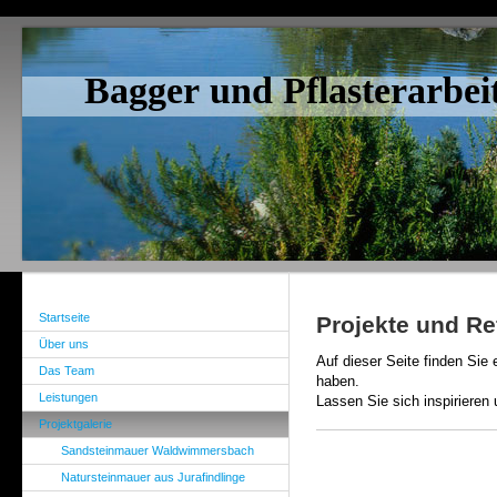
Bagger und Pflasterarbei
Startseite
Projekte und R
Über uns
Auf dieser Seite finden Sie e
Das Team
haben.
Leistungen
Lassen Sie sich inspirieren 
Projektgalerie
Sandsteinmauer Waldwimmersbach
Natursteinmauer aus Jurafindlinge