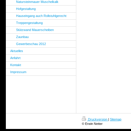
Natursteinmauer Muschelkalk
Hofgestaltung
Hauseingang auch Rollstuhlgerecht
Treppengestaltung
Stützwand Mauerscheiben
Zaunbau
Gewerbeschau 2012
Aktuelles
Anfahrt
Kontakt
Impressum
Druckversion
|
Sitemap
© Erwin Netter